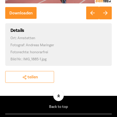
Downloaden
Details
Ort: Amstetten
Fotograf: Andreas Maringer
Fotorechte: honorarfrei
Bild Nr.: IMG_1885-1.jpg
teilen
Back to top