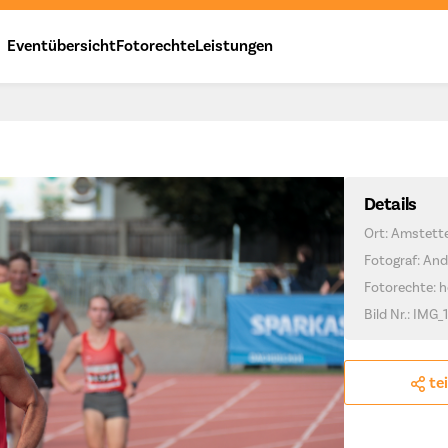
Eventübersicht
Fotorechte
Leistungen
Details
Ort: Amstett
Fotograf: And
Fotorechte: h
Bild Nr.: IMG_
te