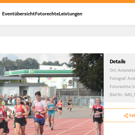
Eventübersicht
Fotorechte
Leistungen
Details
Ort: Amstett
Fotograf: And
Fotorechte: h
Bild Nr.: IMG_
te