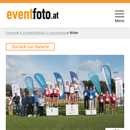
Menü
Skip to content
Events
9. Kinderhilfelauf in Amstetten
Bilder
Zurück zur Galerie