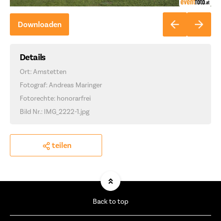
Downloaden
Details
Ort: Amstetten
Fotograf: Andreas Maringer
Fotorechte: honorarfrei
Bild Nr.: IMG_2222-1.jpg
teilen
Back to top