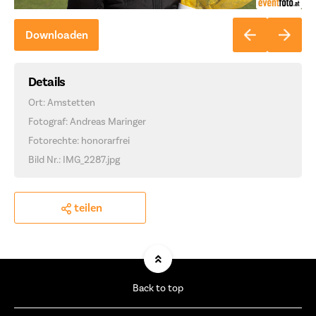
Downloaden
Details
Ort: Amstetten
Fotograf: Andreas Maringer
Fotorechte: honorarfrei
Bild Nr.: IMG_2287.jpg
teilen
Back to top