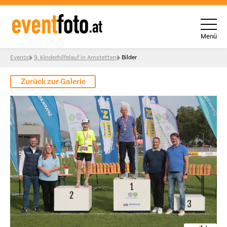
Menü
Skip to content
Events
9. Kinderhilfelauf in Amstetten
Bilder
Zurück zur Galerie