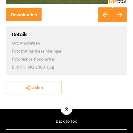
Downloaden
Details
Ort: Amstetten
Fotograf: Andreas Maringer
Fotorechte: honorarfrei
Bild Nr.: IMG_2380-1.jpg
teilen
Back to top