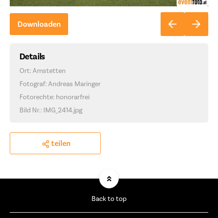
Downloaden
Details
Ort: Amstetten
Fotograf: Andreas Maringer
Fotorechte: honorarfrei
Bild Nr.: IMG_2414.jpg
teilen
Back to top