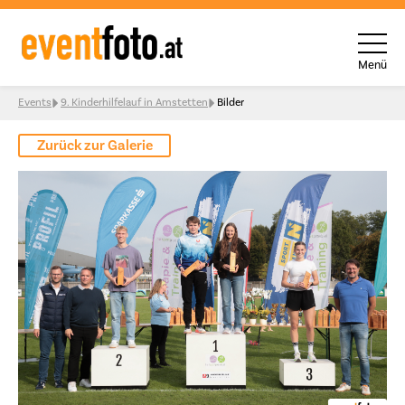
Menü
Skip to content
Events
9. Kinderhilfelauf in Amstetten
Bilder
Zurück zur Galerie