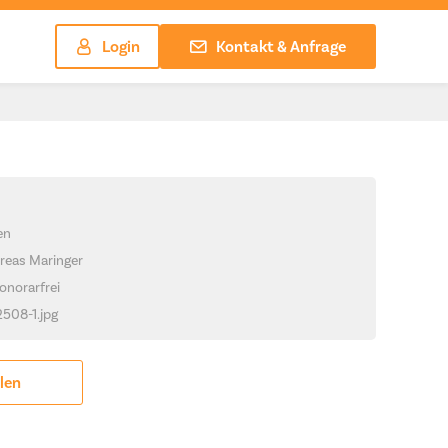
Login
Kontakt & Anfrage
en
reas Maringer
onorarfrei
2508-1.jpg
ilen