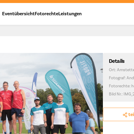
Eventübersicht
Fotorechte
Leistungen
Details
Ort: Amstett
Fotograf: And
Fotorechte: h
Bild Nr.: IMG_
te