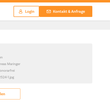
Login
Kontakt & Anfrage
en
reas Maringer
onorarfrei
2524-1.jpg
ilen