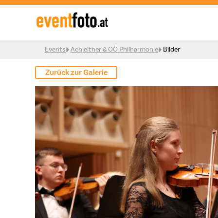
Skip to content
Events
Achleitner & OÖ Philharmonie
Bilder
Zurück zur Galerie