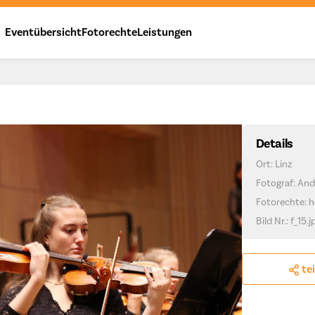
Eventübersicht
Fotorechte
Leistungen
Details
Ort: Linz
Fotograf: And
Fotorechte: h
Bild Nr.: f_15.j
te