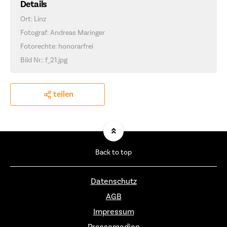
Details
Ort: Linz
Fotograf: Andreas Maringer
Fotorechte: honorarfrei
Bild Nr.: f_21.jpg
teilen
Back to top
Datenschutz
AGB
Impressum
Pressemedien