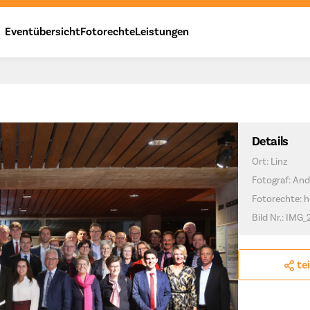
Eventübersicht
Fotorechte
Leistungen
Details
Ort: Linz
Fotograf: And
Fotorechte: h
Bild Nr.: IMG
te