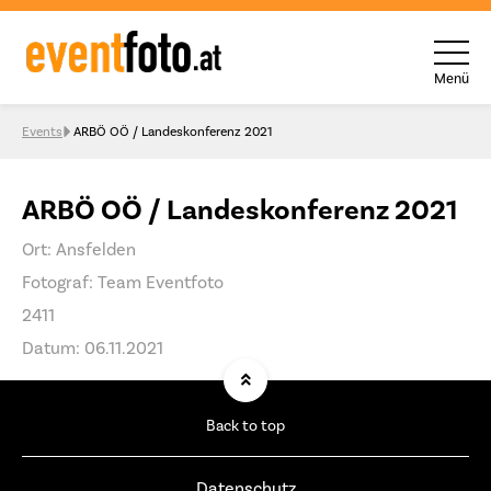
Menü
Skip to content
Events
ARBÖ OÖ / Landeskonferenz 2021
ARBÖ OÖ / Landeskonferenz 2021
Ort: Ansfelden
Fotograf: Team Eventfoto
2411
Datum: 06.11.2021
Back to top
Datenschutz