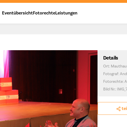
Eventübersicht
Fotorechte
Leistungen
Details
Ort: Mauthau
Fotograf: And
Fotorechte: 
Bild Nr.: IMG
te