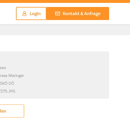
Login
Kontakt & Anfrage
sen
reas Maringer
ASKÖ OÖ
_7275.JPG
ilen