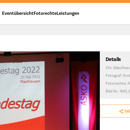
Eventübersicht
Fotorechte
Leistungen
Details
Ort: Mauthau
Fotograf: And
Fotorechte: 
Bild Nr.: IMG
te