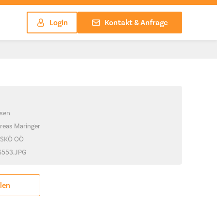
Login
Kontakt & Anfrage
sen
reas Maringer
ASKÖ OÖ
_6553.JPG
ilen