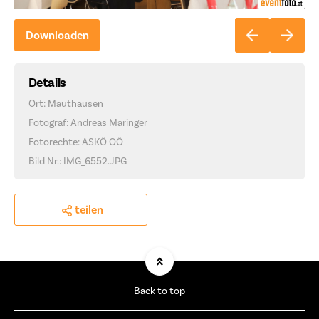
Downloaden
Details
Ort: Mauthausen
Fotograf: Andreas Maringer
Fotorechte: ASKÖ OÖ
Bild Nr.: IMG_6552.JPG
teilen
Back to top