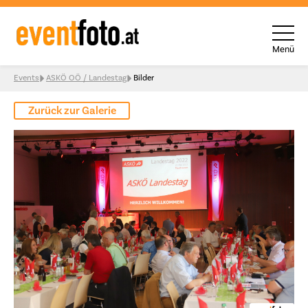
Menü
Skip to content
Events
ASKÖ OÖ / Landestag
Bilder
Zurück zur Galerie