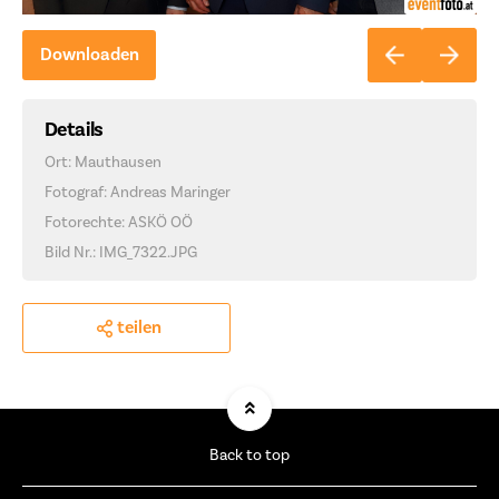
Downloaden
Details
Ort: Mauthausen
Fotograf: Andreas Maringer
Fotorechte: ASKÖ OÖ
Bild Nr.: IMG_7322.JPG
teilen
Back to top