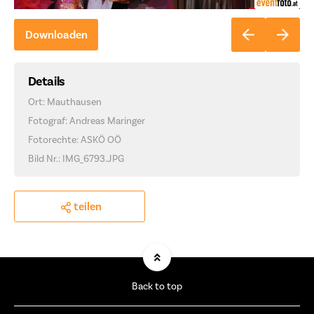
Downloaden
Details
Ort: Mauthausen
Fotograf: Andreas Maringer
Fotorechte: ASKÖ OÖ
Bild Nr.: IMG_6793.JPG
teilen
Back to top