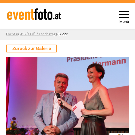
Menü
Skip to content
Events
ASKÖ OÖ / Landestag
Bilder
Zurück zur Galerie