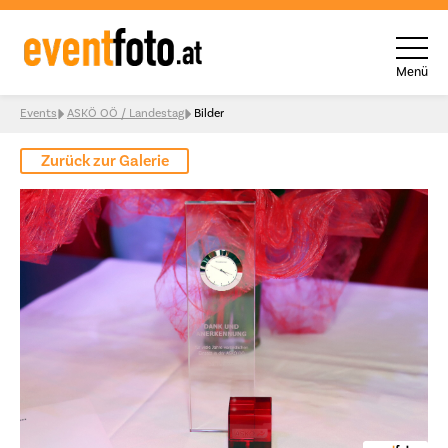
Menü
Skip to content
Events
ASKÖ OÖ / Landestag
Bilder
Zurück zur Galerie