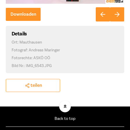
Downloaden
Details
Ort: Mauthausen
Fotograf: Andreas Maringer
Fotorechte: ASKÖ OÖ
Bild Nr.: IMG_6543.JPG
teilen
Back to top