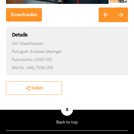
Downloaden
Details
Ort: Mauthausen
Fotograf: Andreas Maringer
Fotorechte: ASKÖ OÖ
Bild Nr.: IMG_7334.JPG
teilen
Back to top