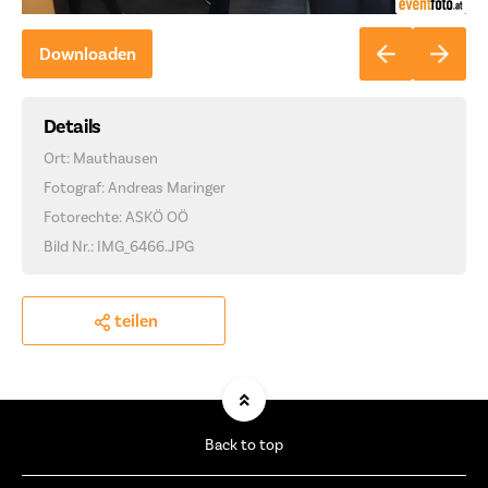
Downloaden
Details
Ort: Mauthausen
Fotograf: Andreas Maringer
Fotorechte: ASKÖ OÖ
Bild Nr.: IMG_6466.JPG
teilen
Back to top