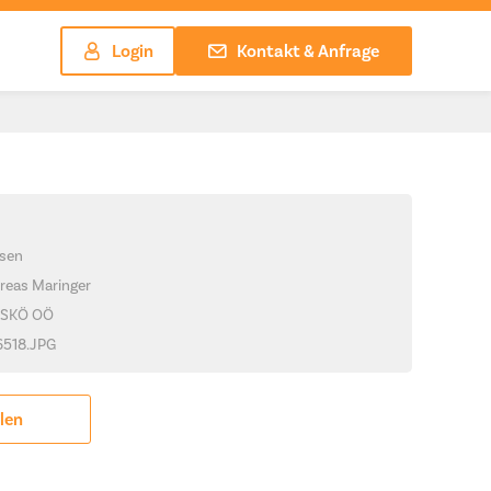
Login
Kontakt & Anfrage
sen
reas Maringer
ASKÖ OÖ
_6518.JPG
ilen