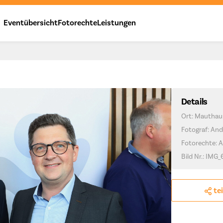
Eventübersicht
Fotorechte
Leistungen
Details
Ort: Mauthau
Fotograf: And
Fotorechte: 
Bild Nr.: IMG
te