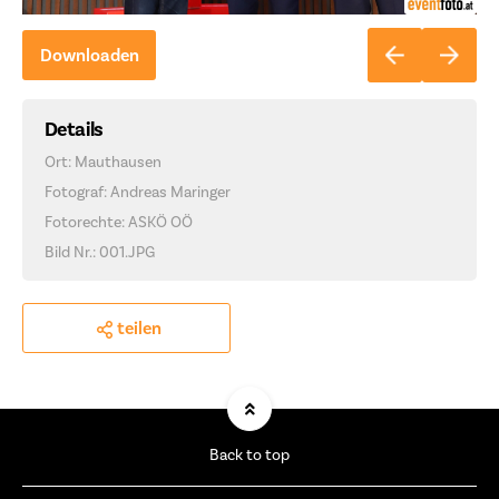
Downloaden
Details
Ort: Mauthausen
Fotograf: Andreas Maringer
Fotorechte: ASKÖ OÖ
Bild Nr.: 001.JPG
teilen
Back to top