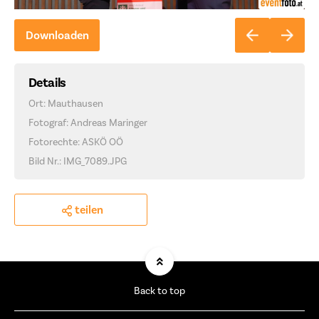
Downloaden
Details
Ort: Mauthausen
Fotograf: Andreas Maringer
Fotorechte: ASKÖ OÖ
Bild Nr.: IMG_7089.JPG
teilen
Back to top