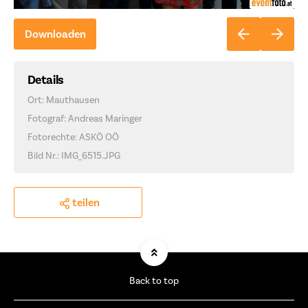
Downloaden
Details
Ort: Mauthausen
Fotograf: Andreas Maringer
Fotorechte: ASKÖ OÖ
Bild Nr.: IMG_6515.JPG
teilen
Back to top