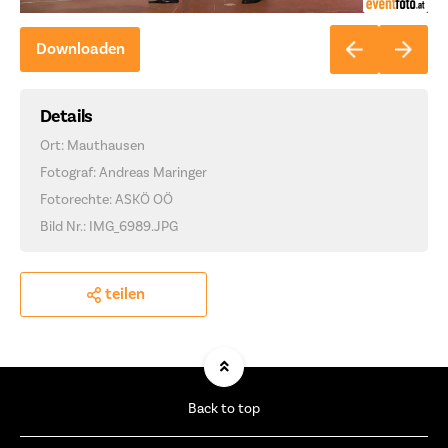
Downloaden
Details
Ort: Mauthausen
Fotograf: Andreas Maringer
Fotorechte: ASKÖ OÖ
Bild Nr.: IMG_6989.JPG
teilen
Back to top