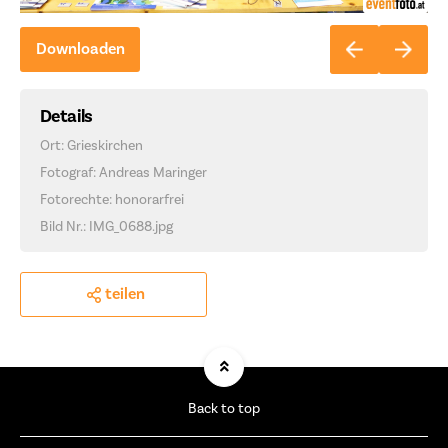
Downloaden
Details
Ort: Grieskirchen
Fotograf: Andreas Maringer
Fotorechte: honorarfrei
Bild Nr.: IMG_0688.jpg
teilen
Back to top