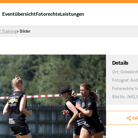
Eventübersicht
Fotorechte
Leistungen
 Training
Bilder
Details
Ort: Grieskir
Fotograf: And
Fotorechte: h
Bild Nr.: IMG_
te