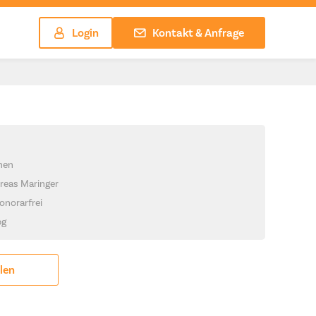
Login
Kontakt & Anfrage
chen
reas Maringer
onorarfrei
pg
ilen