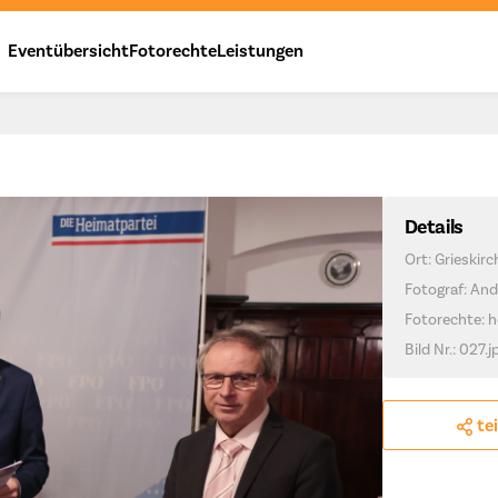
Eventübersicht
Fotorechte
Leistungen
Details
Ort: Grieskir
Fotograf: And
Fotorechte: h
Bild Nr.: 027.j
te