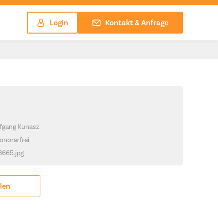
Login
Kontakt & Anfrage
lfgang Kunasz
onorarfrei
_8665.jpg
ilen