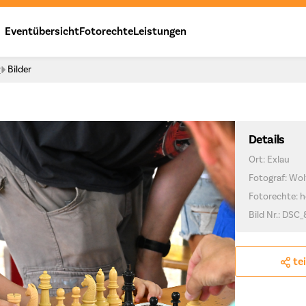
Eventübersicht
Fotorechte
Leistungen
y
Bilder
Details
Ort: Exlau
Fotograf: Wo
Fotorechte: h
Bild Nr.: DSC
te