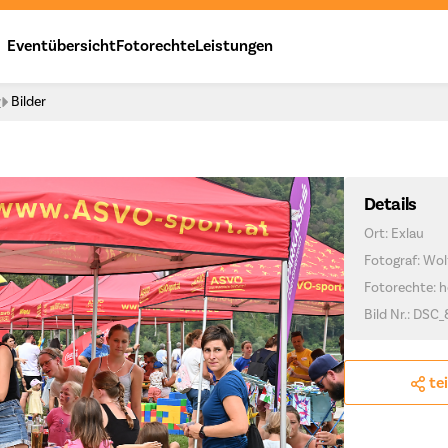
Eventübersicht
Fotorechte
Leistungen
y
Bilder
Details
Ort: Exlau
Fotograf: Wo
Fotorechte: h
Bild Nr.: DSC_
te