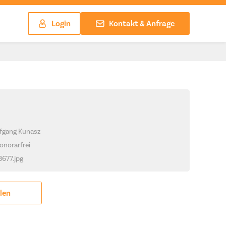
Login
Kontakt & Anfrage
lfgang Kunasz
onorarfrei
8677.jpg
ilen