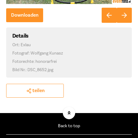
Downloaden
Details
Ort: Exlau
Fotograf: Wolfgang Kunasz
Fotorechte: honorarfrei
Bild Nr.: DSC_8652.jpg
teilen
Back to top