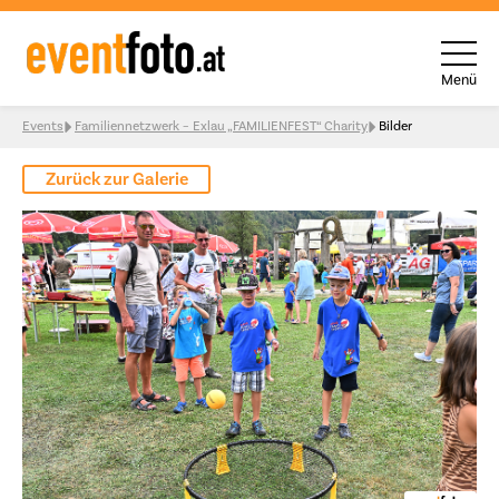
Menü
Skip to content
Events
Familiennetzwerk – Exlau „FAMILIENFEST“ Charity
Bilder
Zurück zur Galerie