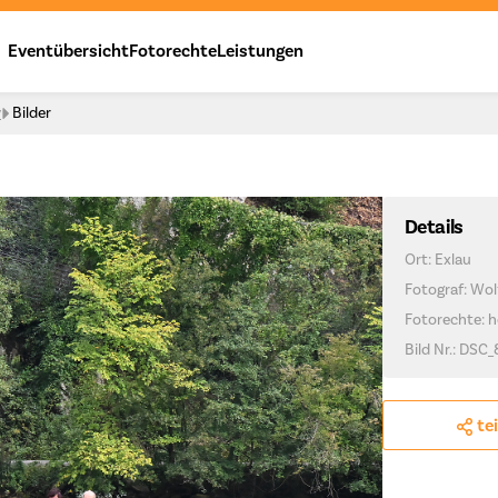
Eventübersicht
Fotorechte
Leistungen
y
Bilder
Details
Ort: Exlau
Fotograf: Wo
Fotorechte: h
Bild Nr.: DSC
te