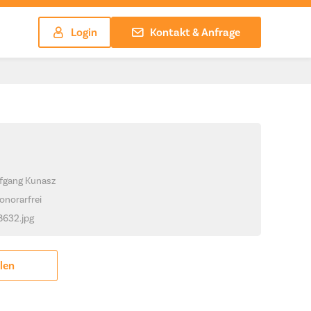
Login
Kontakt & Anfrage
lfgang Kunasz
onorarfrei
_8632.jpg
ilen