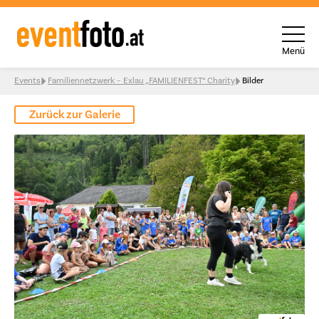
Menü
Skip to content
Events
Familiennetzwerk – Exlau „FAMILIENFEST“ Charity
Bilder
Zurück zur Galerie