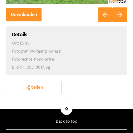
Downloaden
Details
Ort: Exlau
Fotograf: Wolfgang Kunasz
Fotorechte: honorarfrei
Bild Nr.: DSC_8617.jpg
teilen
Back to top