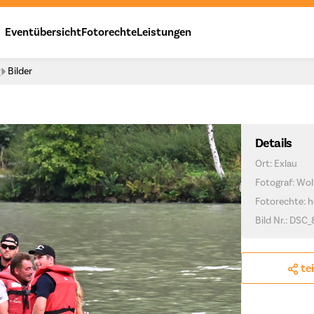
Eventübersicht
Fotorechte
Leistungen
y
Bilder
Details
Ort: Exlau
Fotograf: Wo
Fotorechte: h
Bild Nr.: DSC
te