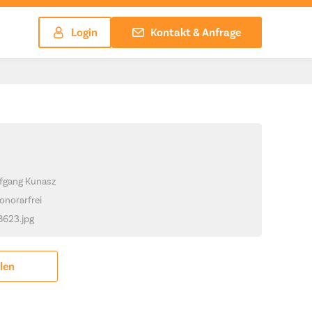
Login
Kontakt & Anfrage
lfgang Kunasz
onorarfrei
_8623.jpg
ilen