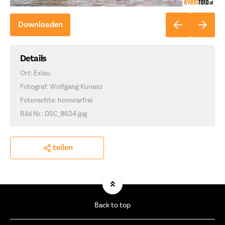
Downloaden
Details
Ort: Exlau
Fotograf: Wolfgang Kunasz
Fotorechte: honorarfrei
Bild Nr.: DSC_8624.jpg
teilen
Back to top