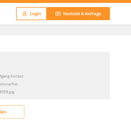
Login
Kontakt & Anfrage
lfgang Kunasz
onorarfrei
_8559.jpg
ilen