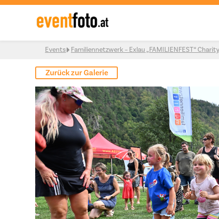
Skip to content
Events
Familiennetzwerk – Exlau „FAMILIENFEST“ Charit
Zurück zur Galerie