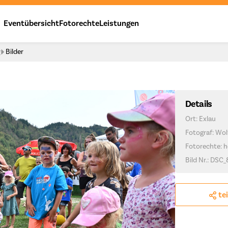
Eventübersicht
Fotorechte
Leistungen
y
Bilder
Details
Ort: Exlau
Fotograf: Wo
Fotorechte: h
Bild Nr.: DSC
te