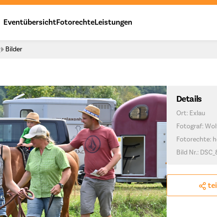
Eventübersicht
Fotorechte
Leistungen
y
Bilder
Details
Ort: Exlau
Fotograf: Wo
Fotorechte: h
Bild Nr.: DSC
te