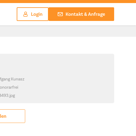
Login
Kontakt & Anfrage
lfgang Kunasz
onorarfrei
_8493.jpg
ilen