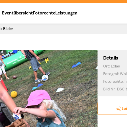
Eventübersicht
Fotorechte
Leistungen
y
Bilder
Details
Ort: Exlau
Fotograf: Wo
Fotorechte: h
Bild Nr.: DSC
te