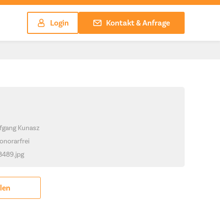
Login
Kontakt & Anfrage
lfgang Kunasz
onorarfrei
_8489.jpg
ilen