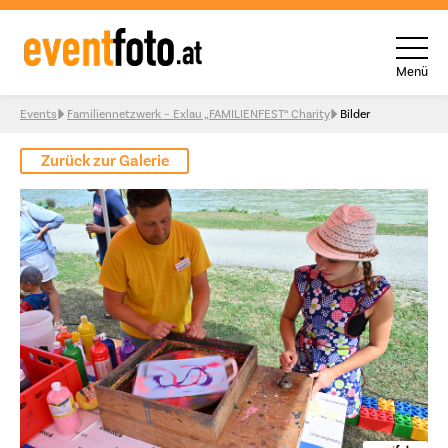
Menü
Skip to content
Events
Familiennetzwerk – Exlau „FAMILIENFEST“ Charity
Bilder
Zurück zur Galerie