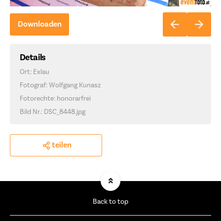
Downloaden
Details
Ort: Exlau
Fotograf: Wolfgang Kunasz
Fotorechte: honorarfrei
Bild Nr.: DSC_8448.jpg
teilen
Back to top