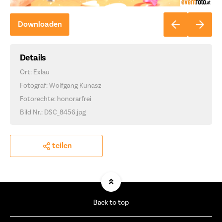
Downloaden
Details
Ort: Exlau
Fotograf: Wolfgang Kunasz
Fotorechte: honorarfrei
Bild Nr.: DSC_8456.jpg
teilen
Back to top