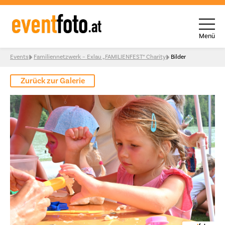
Menü
Skip to content
Events
Familiennetzwerk – Exlau „FAMILIENFEST“ Charity
Bilder
Zurück zur Galerie