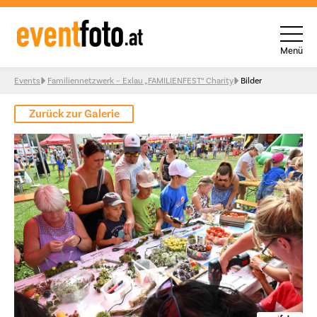
Menü
Skip to content
Events
Familiennetzwerk – Exlau „FAMILIENFEST“ Charity
Bilder
Zurück zur Galerie