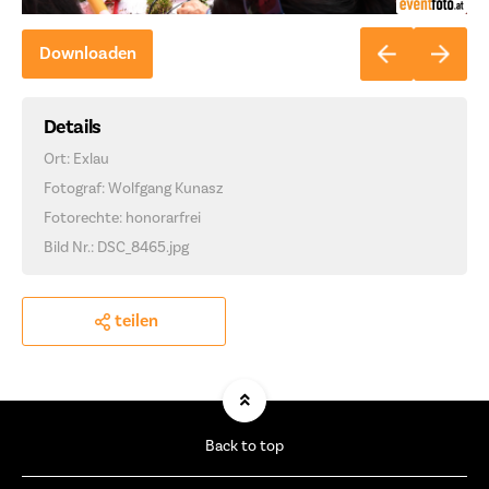
Downloaden
Details
Ort: Exlau
Fotograf: Wolfgang Kunasz
Fotorechte: honorarfrei
Bild Nr.: DSC_8465.jpg
teilen
Back to top