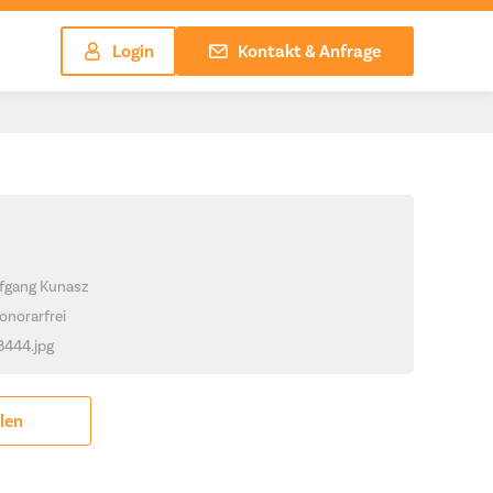
Login
Kontakt & Anfrage
lfgang Kunasz
onorarfrei
_8444.jpg
ilen