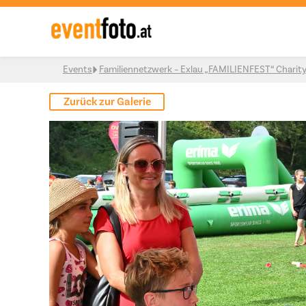
Skip to content
Events
Familiennetzwerk – Exlau „FAMILIENFEST“ Charit
Zurück zur Galerie