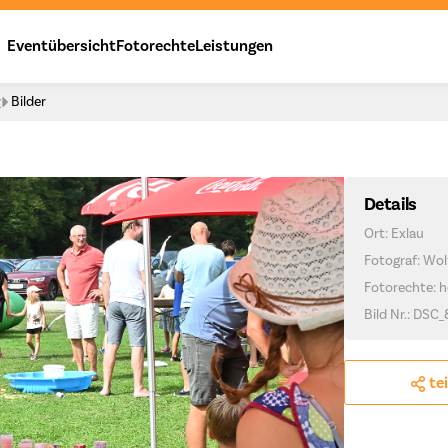
Eventübersicht
Fotorechte
Leistungen
y
Bilder
Details
Ort: Exlau
Fotograf: Wo
Fotorechte: h
Bild Nr.: DSC
te