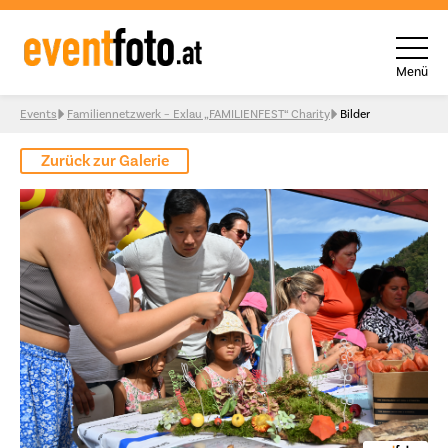
Menü
Skip to content
Events
Familiennetzwerk – Exlau „FAMILIENFEST“ Charity
Bilder
Zurück zur Galerie