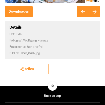
Downloaden
Details
Ort: Exlau
Fotograf: Wolfgang Kunasz
Fotorechte: honorarfrei
Bild Nr.: DSC_8416.jpg
teilen
Back to top