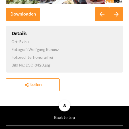
Downloaden
Details
Ort: Exlau
Fotograf: Wolfgang Kunasz
Fotorechte: honorarfrei
Bild Nr.: DSC_8420.jpg
teilen
Back to top