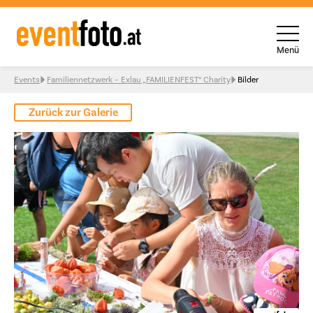
Menü
Skip to content
Events
Familiennetzwerk – Exlau „FAMILIENFEST“ Charity
Bilder
Zurück zur Galerie