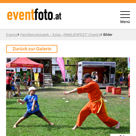
Menü
Skip to content
Events
Familiennetzwerk – Exlau „FAMILIENFEST“ Charity
Bilder
Zurück zur Galerie