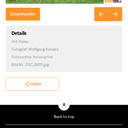
Downloaden
Details
Ort: Exlau
Fotograf: Wolfgang Kunasz
Fotorechte: honorarfrei
Bild Nr.: DSC_8401.jpg
teilen
Back to top