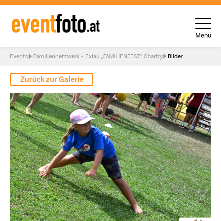
Menü
Skip to content
Events
Familiennetzwerk – Exlau „FAMILIENFEST“ Charity
Bilder
Zurück zur Galerie