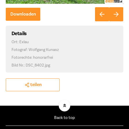
Downloaden
Details
Ort: Exlau
Fotograf: Wolfgang Kunasz
Fotorechte: honorarfrei
Bild Nr.: DSC_8402.jpg
teilen
Back to top