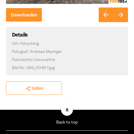
Downloaden
Details
Ort: Hörsching
Fotograf: Andreas Maringer
Fotorechte: honorarfrei
Bild Nr.: IMG_0049-1.jpg
teilen
Back to top