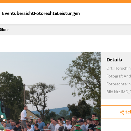
Eventübersicht
Fotorechte
Leistungen
Bilder
Details
Ort: Hörschin
Fotograf: And
Fotorechte: h
Bild Nr.: IMG_
te