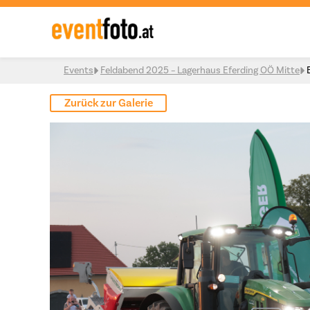
Skip to content
Events
Feldabend 2025 – Lagerhaus Eferding OÖ Mitte
Zurück zur Galerie