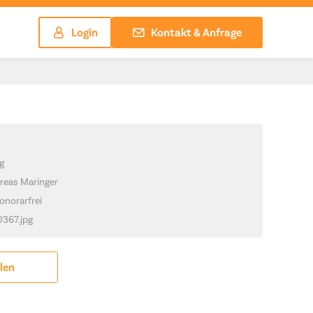
Login
Kontakt & Anfrage
g
reas Maringer
onorarfrei
0367.jpg
ilen