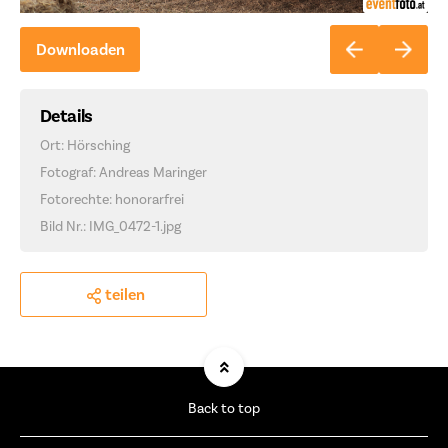
Downloaden
Details
Ort: Hörsching
Fotograf: Andreas Maringer
Fotorechte: honorarfrei
Bild Nr.: IMG_0472-1.jpg
teilen
Back to top